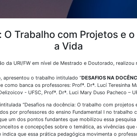
: O Trabalho com Projetos e o
a Vida
da URI/FW em nível de Mestrado e Doutorado, realizou n
o
, apresentou o trabalho intitulado “
DESAFIOS NA DOCÊNC
ve como banca os professores: Profª. Drª. Lucí Teresinha M
 Delizoicov - UFSC, Profª. Drª. Luci Mary Duso Pacheco – UR
itulada “Desafios na docência: O trabalho com projetos e
ados por professores do ensino Fundamental I no trabalho 
 que um dos pontos fundantes que mobilizou essa pesquisa
onceitos e concepções sobre o temática, as vivências que 
 indica que essa prática pedagógica movimenta o professo