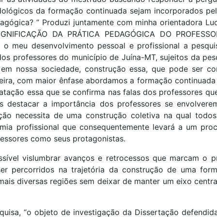
ológicos da formação continuada sejam incorporados pelo 
dagógica? ” Produzi juntamente com minha orientadora L
SIGNIFICAÇÃO DA PRÁTICA PEDAGÓGICA DO PROFESSO
o meu desenvolvimento pessoal e profissional a pesquisa
dos professores do município de Juína-MT, sujeitos da pe
 em nossa sociedade, construção essa, que pode ser c
leira, com maior ênfase abordamos a formação continuada
tatação essa que se confirma nas falas dos professores q
is destacar a importância dos professores se envolve
ção necessita de uma construção coletiva na qual todos
mia profissional que consequentemente levará a um pr
fessores como seus protagonistas.
ssível vislumbrar avanços e retrocessos que marcam o pr
r percorridos na trajetória da construção de uma for
mais diversas regiões sem deixar de manter um eixo centra
squisa, “o objeto de investigação da Dissertação defendid