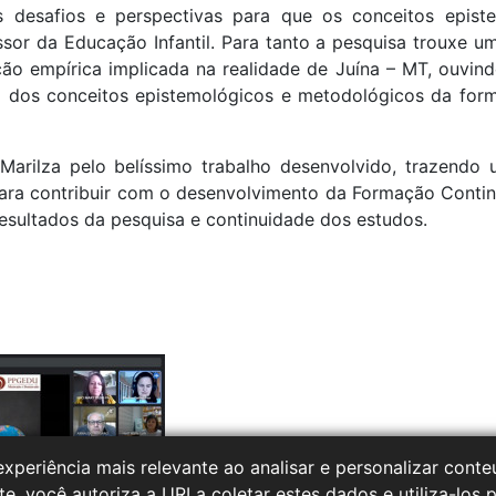
s desafios e perspectivas para que os conceitos epis
sor da Educação Infantil. Para tanto a pesquisa trouxe 
o empírica implicada na realidade de Juína – MT, ouvindo
 dos conceitos epistemológicos e metodológicos da form
lza pelo belíssimo trabalho desenvolvido, trazendo um
para contribuir com o desenvolvimento da Formação Contin
esultados da pesquisa e continuidade dos estudos.
xperiência mais relevante ao analisar e personalizar con
te, você autoriza a URI a coletar estes dados e utiliza-los 