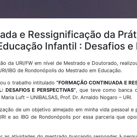
da e Ressignificação da Prá
Educação Infantil : Desafios e
 da URI/FW em nível de Mestrado e Doutorado, realizo
 URI/IBG de Rondonópolis do Mestrado em Educação.
ou o trabalho intitulado
“FORMAÇÃO CONTINUADA E RES
: DESAFIOS E PERSPECTIVAS”
, que teve como banca os
i Maria Luft – UNIBALSAS, Prof. Dr. Arnaldo Nogaro – URI.
alização de um objetivo almejado em minha vida pessoal e 
 URI e ao IBG de Rondonópolis por essa parceria que opo
ar as atividades do mestrado buscando responder à pergun