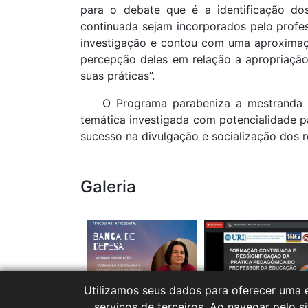
para o debate que é a identificação do
continuada sejam incorporados pelo profes
investigação e contou com uma aproximaçã
percepção deles em relação a apropriação
suas práticas”.
O Programa parabeniza a mestranda Mari
temática investigada com potencialidade 
sucesso na divulgação e socialização dos r
Galeria
Utilizamos seus dados para oferecer uma e
serviços de terceiros. Ao navegar pelo si