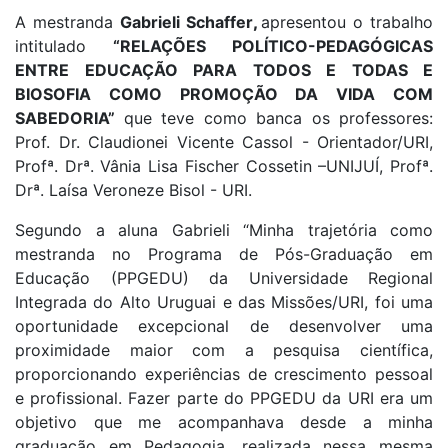
A mestranda
Gabrieli Schaffer
,
apresentou o trabalho
intitulado
“RELAÇÕES POLÍTICO-PEDAGÓGICAS
ENTRE EDUCAÇÃO PARA TODOS E TODAS E
BIOSOFIA COMO PROMOÇÃO DA VIDA COM
SABEDORIA”
que teve como banca os professores:
Prof. Dr. Claudionei Vicente Cassol - Orientador/URI,
Profª. Drª. Vânia Lisa Fischer Cossetin –UNIJUÍ, Profª.
Drª. Laísa Veroneze Bisol - URI.
Segundo a aluna Gabrieli “Minha trajetória como
mestranda no Programa de Pós-Graduação em
Educação (PPGEDU) da Universidade Regional
Integrada do Alto Uruguai e das Missões/URI, foi uma
oportunidade excepcional de desenvolver uma
proximidade maior com a pesquisa científica,
proporcionando experiências de crescimento pessoal
e profissional. Fazer parte do PPGEDU da URI era um
objetivo que me acompanhava desde a minha
graduação em Pedagogia, realizada nessa mesma