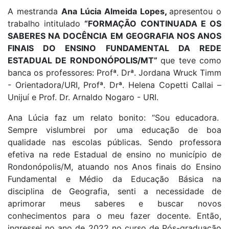
A mestranda
Ana Lúcia Almeida Lopes
,
apresentou o
trabalho intitulado
“FORMAÇÃO CONTINUADA E OS
SABERES NA DOCÊNCIA EM GEOGRAFIA NOS ANOS
FINAIS DO ENSINO FUNDAMENTAL DA REDE
ESTADUAL DE RONDONÓPOLIS/MT”
que teve como
banca os professores: Profª. Drª. Jordana Wruck Timm
- Orientadora/URI, Profª. Drª. Helena Copetti Callai –
Unijuí e Prof. Dr. Arnaldo Nogaro - URI.
Ana Lúcia faz um relato bonito: “Sou educadora.
Sempre vislumbrei por uma educação de boa
qualidade nas escolas públicas. Sendo professora
efetiva na rede Estadual de ensino no município de
Rondonópolis/M, atuando nos Anos finais do Ensino
Fundamental e Médio da Educação Básica na
disciplina de Geografia, senti a necessidade de
aprimorar meus saberes e buscar novos
conhecimentos para o meu fazer docente. Então,
ingressei no ano de 2022 no curso de Pós-graduação