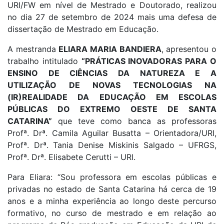
URI/FW em nível de Mestrado e Doutorado, realizou
no dia 27 de setembro de 2024 mais uma defesa de
dissertação de Mestrado em Educação.
A mestranda
ELIARA MARIA BANDIERA
, apresentou o
trabalho intitulado
“PRÁTICAS INOVADORAS PARA O
ENSINO DE CIÊNCIAS DA NATUREZA E A
UTILIZAÇÃO DE NOVAS TECNOLOGIAS NA
(IR)REALIDADE DA EDUCAÇÃO EM ESCOLAS
PÚBLICAS DO EXTREMO OESTE DE SANTA
CATARINA”
que teve como banca as professoras
Profª. Drª. Camila Aguilar Busatta – Orientadora/URI,
Profª. Drª. Tania Denise Miskinis Salgado – UFRGS,
Profª. Drª. Elisabete Cerutti – URI.
Para Eliara: “Sou professora em escolas públicas e
privadas no estado de Santa Catarina há cerca de 19
anos e a minha experiência ao longo deste percurso
formativo, no curso de mestrado e em relação ao