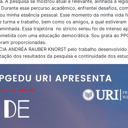
 A pesquisa se mostrou atual e relevante, alinhada a legis
Durante esse percurso acadêmico, enfrentei desafios, como
cou minha essência pessoal. Esse momento da minha vida 
e turma e trabalho, bem como os amigos, a qual estiveram
minhada. Essa trajetória no stricto sensu foi de intenso a
prometida com uma educação democrática. Sou grata ao PP
foram proporcionadas.
ÍCIA ANDRÉA RAUBER KNORST pelo trabalho desenvolvido
zação dos resultados da pesquisa e continuidade dos estu