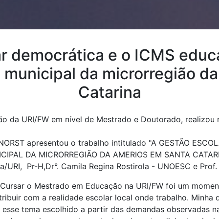
ar democrática e o ICMS educa
e municipal da microrregião 
Catarina
 da URI/FW em nível de Mestrado e Doutorado, realizou 
ORST apresentou o trabalho intitulado "A GESTÃO ES
IPAL DA MICRORREGIÃO DA AMERIOS EM SANTA CATARINA
ra/URI, Pr-H,Dr°. Camila Regina Rostirola - UNOESC e Prof. 
ursar o Mestrado em Educação na URI/FW foi um moment
ribuir com a realidade escolar local onde trabalho. Minha
 esse tema escolhido a partir das demandas observadas na