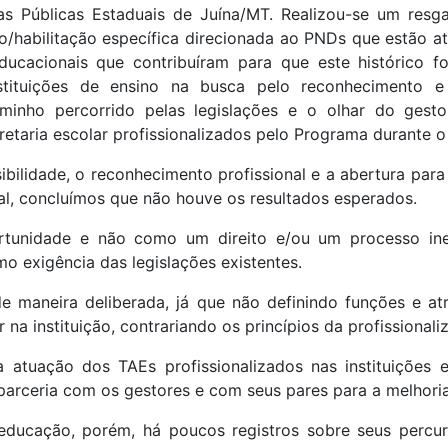
as Públicas Estaduais de Juína/MT. Realizou-se um resg
ção/habilitação específica direcionada ao PNDs que estão at
 educacionais que contribuíram para que este histórico f
tituições de ensino na busca pelo reconhecimento e v
aminho percorrido pelas legislações e o olhar do gest
retaria escolar profissionalizados pelo Programa durante o
bilidade, o reconhecimento profissional e a abertura para
al, concluímos que não houve os resultados esperados.
ortunidade e não como um direito e/ou um processo ine
o exigência das legislações existentes.
 maneira deliberada, já que não definindo funções e atri
a instituição, contrariando os princípios da profissionali
 atuação dos TAEs profissionalizados nas instituições 
arceria com os gestores e com seus pares para a melhori
ucação, porém, há poucos registros sobre seus percursos