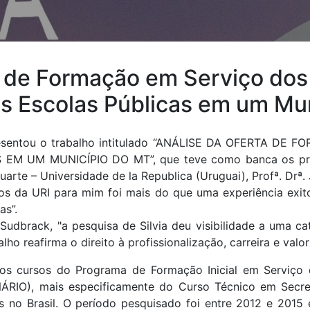
a de Formação em Serviço dos 
s Escolas Públicas em um Mun
apresentou o trabalho intitulado “ANÁLISE DA OFERTA 
UM MUNICÍPIO DO MT”, que teve como banca os profes
Duarte – Universidade de la Republica (Uruguai), Profª. Drª. 
os da URI para mim foi mais do que uma experiência exitos
vas”.
a Sudbrack, "a pesquisa de Silvia deu visibilidade a uma ca
ho reafirma o direito à profissionalização, carreira e valo
 dos cursos do Programa de Formação Inicial em Serviço 
RIO), mais especificamente do Curso Técnico em Secret
is no Brasil. O período pesquisado foi entre 2012 e 201