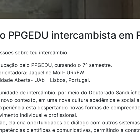
do PPGEDU intercambista em P
essões sobre teu intercâmbio.
ucação pelo PPGEDU, cursando o 7º semestre.
orientadora: Jaqueline Moll- URI/FW.
sidade Aberta- UAb - Lisboa, Portugal.
tunidade de intercâmbio, por meio do Doutorado Sanduích
ovo contexto, em uma nova cultura acadêmica e social amp
experiência está despertando novas formas de compreender
imento individual e profissional.
ção, ela cria oportunidades de diálogo com outros sistema
mpetências científicas e comunicativas, permitindo a cons