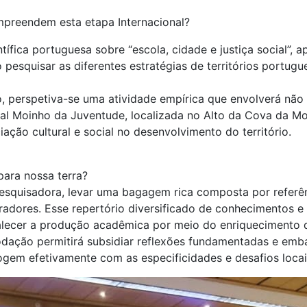
mpreendem esta etapa Internacional?
ntífica portuguesa sobre “escola, cidade e justiça social”,
squisar as diferentes estratégias de territórios portugue
.
, perspetiva-se uma atividade empírica que envolverá não 
al Moinho da Juventude, localizada no Alto da Cova da M
ação cultural e social no desenvolvimento do território.
para nossa terra?
esquisadora, levar uma bagagem rica composta por referê
adores. Esse repertório diversificado de conhecimentos e 
rtalecer a produção acadêmica por meio do enriqueciment
dação permitirá subsidiar reflexões fundamentadas e emb
ogem efetivamente com as especificidades e desafios locai