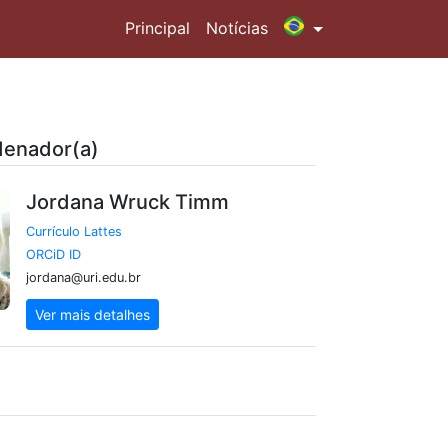
Principal
Notícias
enador(a)
Jordana Wruck Timm
Currículo Lattes
ORCiD ID
jordana@uri.edu.br
Ver mais detalhes