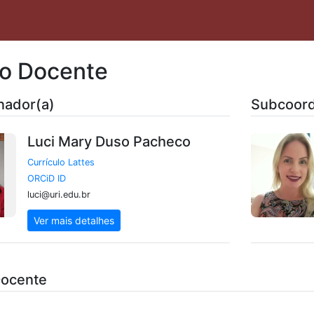
o Docente
nador(a)
Subcoord
Luci Mary Duso Pacheco
Currículo Lattes
ORCiD ID
luci@uri.edu.br
Ver mais detalhes
Docente