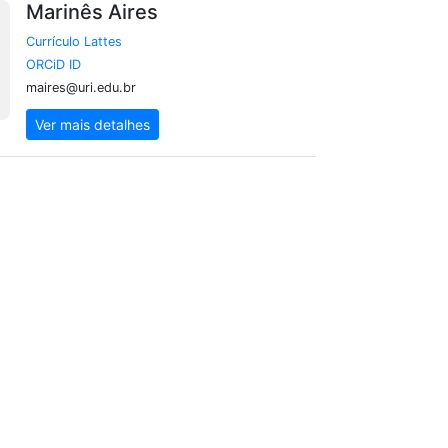
Marinês Aires
Currículo Lattes
ORCiD ID
maires@uri.edu.br
Ver mais detalhes