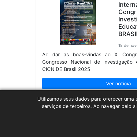
Intern
Congr
Invest
Educa
BRASI
18 de no
Ao dar as boas-vindas ao XI Congre
Congresso Nacional de Investigação 
CICNIDE Brasil 2025
Ver notícia
Utilizamos seus dados para oferecer uma e
serviços de terceiros. Ao navegar pelo si
‹
1
2
3
4
5
6
7
8
9