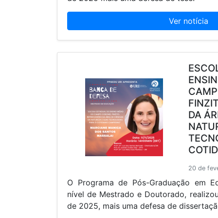
Ver notícia
ESCO
ENSIN
CAMP
FINZI
DA ÁR
NATU
TECNO
COTI
20 de fev
O Programa de Pós-Graduação em E
nível de Mestrado e Doutorado, realizo
de 2025, mais uma defesa de dissertaçã