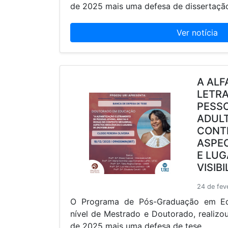
de 2025 mais uma defesa de dissertaçã
Ver notícia
A ALF
LETR
PESSO
ADULT
CONTE
ASPE
E LUG
VISIB
24 de fev
O Programa de Pós-Graduação em E
nível de Mestrado e Doutorado, realiz
de 2025 mais uma defesa de tese.