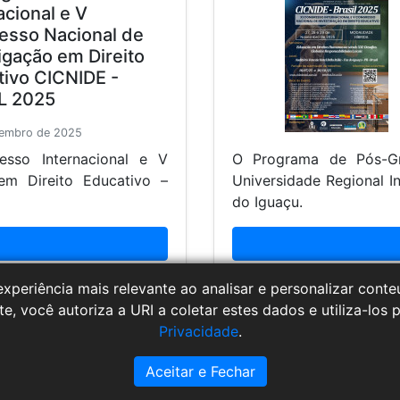
acional e V
esso Nacional de
igação em Direito
tivo CICNIDE -
L 2025
vembro de 2025
sso Internacional e V
O Programa de Pós-G
em Direito Educativo –
Universidade Regional I
do Iguaçu.
xperiência mais relevante ao analisar e personalizar con
te, você autoriza a URI a coletar estes dados e utiliza-los 
Privacidade
.
10
11
›
Aceitar e Fechar