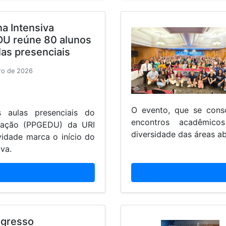
a Intensiva
U reúne 80 alunos
as presenciais
iro de 2026
O evento, que se cons
 aulas presenciais do
encontros acadêmico
cação (PPGEDU) da URI
diversidade das áreas a
vidade marca o início do
va.
ngresso